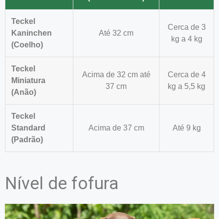
Teckel
Cerca de 3
Kaninchen
Até 32 cm
kg a 4 kg
(Coelho)
Teckel
Acima de 32 cm até
Cerca de 4
Miniatura
37 cm
kg a 5,5 kg
(Anão)
Teckel
Standard
Acima de 37 cm
Até 9 kg
(Padrão)
Nível de fofura