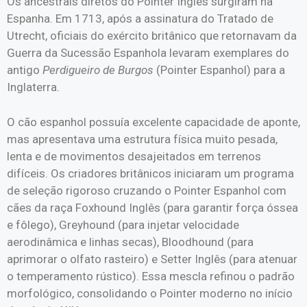
Os ancestrais diretos do Pointer Inglês surgiram na
Espanha. Em 1713, após a assinatura do Tratado de
Utrecht, oficiais do exército britânico que retornavam da
Guerra da Sucessão Espanhola levaram exemplares do
antigo
Perdigueiro de Burgos
(Pointer Espanhol) para a
Inglaterra.
O cão espanhol possuía excelente capacidade de aponte,
mas apresentava uma estrutura física muito pesada,
lenta e de movimentos desajeitados em terrenos
difíceis. Os criadores britânicos iniciaram um programa
de seleção rigoroso cruzando o Pointer Espanhol com
cães da raça Foxhound Inglês (para garantir força óssea
e fôlego), Greyhound (para injetar velocidade
aerodinâmica e linhas secas), Bloodhound (para
aprimorar o olfato rasteiro) e Setter Inglês (para atenuar
o temperamento rústico). Essa mescla refinou o padrão
morfológico, consolidando o Pointer moderno no início