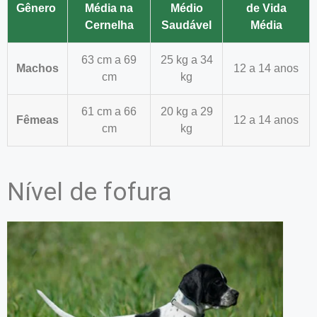
Gênero
Média na
Médio
de Vida
Cernelha
Saudável
Média
63 cm a 69
25 kg a 34
Machos
12 a 14 anos
cm
kg
61 cm a 66
20 kg a 29
Fêmeas
12 a 14 anos
cm
kg
Nível de fofura