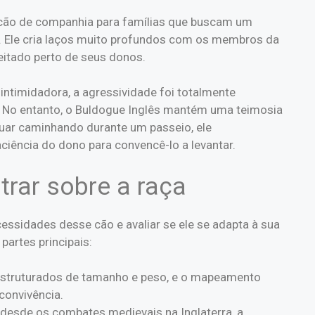
cão de companhia para famílias que buscam um
. Ele cria laços muito profundos com os membros da
deitado perto de seus donos.
intimidadora, a agressividade foi totalmente
. No entanto, o Buldogue Inglês mantém uma teimosia
nuar caminhando durante um passeio, ele
ciência do dono para convencê-lo a levantar.
trar sobre a raça
essidades desse cão e avaliar se ele se adapta à sua
partes principais:
 estruturados de tamanho e peso, e o mapeamento
convivência.
a desde os combates medievais na Inglaterra, a